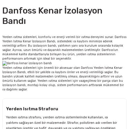
Danfoss Kenar İzolasyon
Bandı
Yerden ısıtma sistemleri, konforlu ve enerji verimli bir ısıtma deneyimi sunar. Danfoss
Yerden Isıtma Kenar İzolasyon Bandı, sistemdeki ısı kaybını minimize ederek
verimliliği arttırır. Bu izolasyon bandı, yalıtımın yanı sıra kurulum sırasında kolaylık
sağlar. Ayrıca, uzun ömürlü ve dayanıklı malzemelerden üretilmiştir. Danfoss'un
mükemmel kalite standartlarıyla birleşen bu ürün, yerden ısıtma sistemlerinin
performansını artırmak için ideal bir seçenektir.
Yerden ısıtma sistemleri için önemli bir aksesuar olan Danfoss Yerden Isıtma Kenar
İzolasyon Bandı, etkili bir şekilde ısı kaybını önler ve enerji verimliliği sağlar. Bu
bandın yüksek kaliteli malzemeden üretilmiş olması, dayanıklılığını arttırır ve uzun
ömürlü kullanım sağlar. Yerden ısıtma sistemleri için vazgeçilmez bir parça olan bu
izolasyon bandı, montajı kolay olup, sistem performansını arttırarak mükemmel bir
ısı dağılımı sağlar.
Yerden Isıtma Straforu
Yerden ısıtma straforu, yerden ısıtma sistemlerinde kullanılan, ısı
yalıtımı sağlayan özel bir malzemedir. Strafor, polistiren adı verilen bir
plastikten üretilir ve hafif, dayanıklı ve ısı yalıtımı sağlayan özellikleri