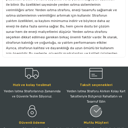
ile bilinir. Bu özellikleri sayesinde yerden ısıtma sistemlerinin
verimliliğini artırır. Yerden ısıtma straforu, enerji tasarrufu sağlamak ve
ısıtma sistemlerinin verimliliğini artırmak için kullanılır. Straforun
yalıtım özellikleri, ısı kaybını minimuma indirir ve böylece daha az
enerji ile daha fazla ısınma sağlar. Bu, hem çevre dostu bir çözüm
sunar hem de enerji maliyetlerini düşürür. Yerden ısıtma straforu
seçerken dikkat edilmesi gereken birkaç önemli faktör vardır. İlk olarak,
straforun kalınlığı ve yoğunluğu, ısı yalıtım performansını etkiler.
Ayrıca, straforun kalitesi ve dayanıklılığı da uzun ömürlü bir kullanım
için önemlidir. Bu nedenle, güvenilir markalardan ve kaliteli ürünlerden
şaşmamak gerekir. Yerden ısıtma straforu, evlerden ofislere, alışveriş
merkezlerinden otellere kadar birçok alanda kullanılabilir. Özellikle
konforlu ve verimli bir ısınma ihtiyacı olan her yerde strafor
kullanılabilir. Ayrıca, yeni inşaat projelerinde ve renovasyon
çalışmalarında da yerden ısıtma straforu tercih edilmektedir.
Hızlı ve kolay teslimat
Taksit seçenekleri
Yerden Isıtma Straforlarınızı Zamanında
Yerden Isıtma Straforu Alırken Kolay Kart
ve Güvenle Teslim Ediyoruz.
Taksitleriyle Bütçenizi Rahatlatın ve
Tasarruf Edin
Güvenli ödeme
Mutlu Müşteri