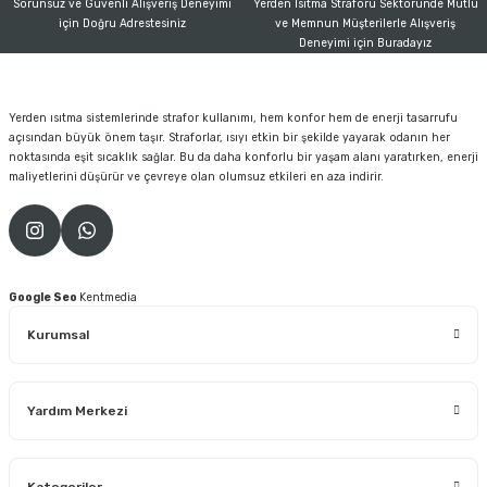
Sorunsuz ve Güvenli Alışveriş Deneyimi
Yerden Isıtma Straforu Sektöründe Mutlu
için Doğru Adrestesiniz
ve Memnun Müşterilerle Alışveriş
Deneyimi için Buradayız
Yerden ısıtma sistemlerinde strafor kullanımı, hem konfor hem de enerji tasarrufu
açısından büyük önem taşır. Straforlar, ısıyı etkin bir şekilde yayarak odanın her
noktasında eşit sıcaklık sağlar. Bu da daha konforlu bir yaşam alanı yaratırken, enerji
maliyetlerini düşürür ve çevreye olan olumsuz etkileri en aza indirir.
Google Seo
Kentmedia
Kurumsal
Yardım Merkezi