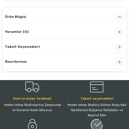
Ürün Bilgisi
Yorumlar (0)
Taksit Seçenekleri
Önerileriniz
Hızlı ve kolay teslimat
Taksit seçenekleri
Yerden Isıtma Straforlarınızı Zamanında
Yerden Isıtma Straforu Alırken Kolay Kart
ve Güvenle Teslim Ediyoruz.
Taksitleriyle Bütçenizi Rahatlatın ve
Tasarruf Edin