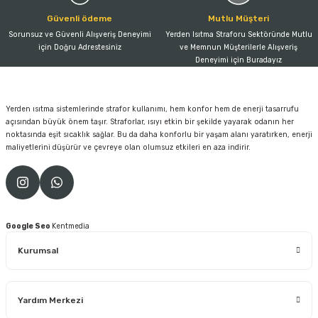
Güvenli ödeme
Mutlu Müşteri
Sorunsuz ve Güvenli Alışveriş Deneyimi
Yerden Isıtma Straforu Sektöründe Mutlu
için Doğru Adrestesiniz
ve Memnun Müşterilerle Alışveriş
Deneyimi için Buradayız
Yerden ısıtma sistemlerinde strafor kullanımı, hem konfor hem de enerji tasarrufu
açısından büyük önem taşır. Straforlar, ısıyı etkin bir şekilde yayarak odanın her
noktasında eşit sıcaklık sağlar. Bu da daha konforlu bir yaşam alanı yaratırken, enerji
maliyetlerini düşürür ve çevreye olan olumsuz etkileri en aza indirir.
Google Seo
Kentmedia
Kurumsal
Yardım Merkezi