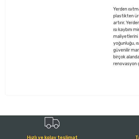
Yerden ısıtma
plastikten üre
artırır. Yerde
ısı kaybını m
maliyetlerini
yoğunluğu, ıs
güvenilir mar
birçok alanda 
renovasyon ç
Hızlı ve kolay teslimat
T