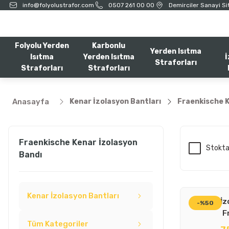
info@folyolustrafor.com
0507 261 00 00
Demirciler Sanayi Sit
Folyolu Yerden
Karbonlu
Yerden Isıtma
Isıtma
Yerden Isıtma
İ
Straforları
Straforları
Straforları
Anasayfa
Kenar İzolasyon Bantları
Fraenkische K
Fraenkische Kenar İzolasyon
Stokta
Bandı
Kenar İzolasyon Bantları
Kenar İz
-%50
F
Tüm Kategoriler