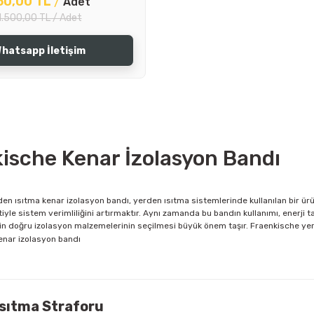
50,00 TL
/
Adet
1.500,00 TL / Adet
hatsapp İletişim
ische Kenar İzolasyon Bandı
en ısıtma kenar izolasyon bandı, yerden ısıtma sistemlerinde kullanılan bir ür
iyle sistem verimliliğini artırmaktır. Aynı zamanda bu bandın kullanımı, enerji t
çin doğru izolasyon malzemelerinin seçilmesi büyük önem taşır. Fraenkische yerd
Isıtma Straforu