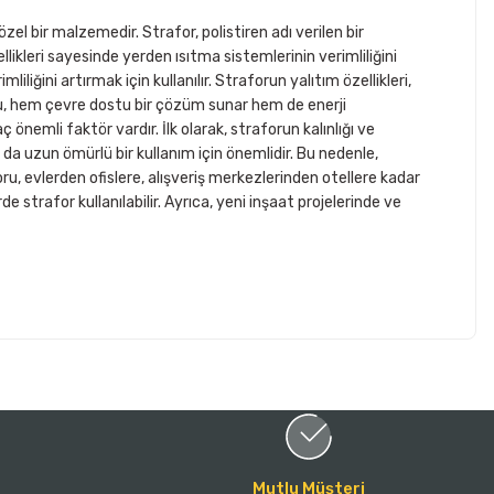
zel bir malzemedir. Strafor, polistiren adı verilen bir
özellikleri sayesinde yerden ısıtma sistemlerinin verimliliğini
iliğini artırmak için kullanılır. Straforun yalıtım özellikleri,
 Bu, hem çevre dostu bir çözüm sunar hem de enerji
önemli faktör vardır. İlk olarak, straforun kalınlığı ve
ı da uzun ömürlü bir kullanım için önemlidir. Bu nedenle,
u, evlerden ofislere, alışveriş merkezlerinden otellere kadar
rde strafor kullanılabilir. Ayrıca, yeni inşaat projelerinde ve
Mutlu Müşteri