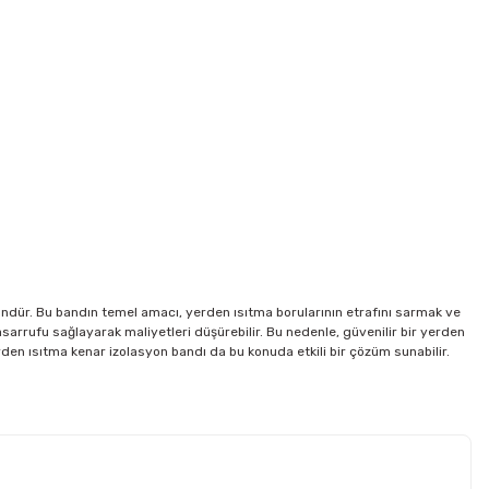
ündür. Bu bandın temel amacı, yerden ısıtma borularının etrafını sarmak ve
asarrufu sağlayarak maliyetleri düşürebilir. Bu nedenle, güvenilir bir yerden
en ısıtma kenar izolasyon bandı da bu konuda etkili bir çözüm sunabilir.