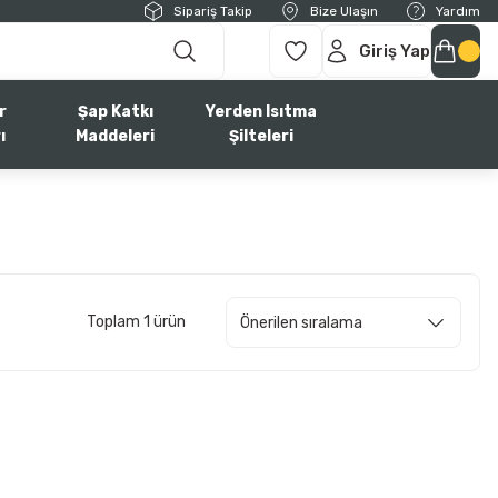
Sipariş Takip
Bize Ulaşın
Yardım
Giriş Yap
r
Şap Katkı
Yerden Isıtma
ı
Maddeleri
Şilteleri
Toplam 1 ürün