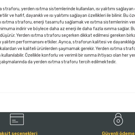
 straforu, yerden ısıtma sistemlerinde kullanılan, ısı yalıtımı sağlayan ö
tilir ve hafif, dayanıklı ve ısı yalıtımı sağlayan özellikleri ile bilinir. Bu 
n ısıtma straforu, enerji tasarrufu sağlamak ve ısıtma sistemlerinin veriml
inimuma indirir ve böylece daha az enerji ile daha fazla ısınma sağlar.
 düşürür. Yerden ısıtma straforu seçerken dikkat edilmesi gereken birkaç 
ı yalıtım performansını etkiler. Ayrıca, straforun kalitesi ve dayanıklılığ
kalardan ve kaliteli ürünlerden şaşmamak gerekir. Yerden ısıtma strafor
kullanılabilir. Özellikle konforlu ve verimli bir ısınma ihtiyacı olan her ye
alışmalarında da yerden ısıtma straforu tercih edilmektedir.
aksit seçenekleri
Güvenli ödeme