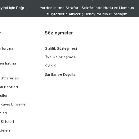
yimi için Doğru
Yerden Isıtma Straforu Sektöründe Mutlu ve Memnun
Müşterilerle Alışveriş Deneyimi için Buradayız
r
Sözleşmeler
n Isıtma
Gizlilik Sözleşmesi
Üyelik Sözleşmesi
en Isıtma
K.V.K.K
Şartlar ve Koşullar
Straforları
on Bantları
ciler
 Kavis Dirsekler
pları
Şilteleri
deleri