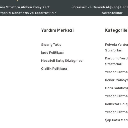
tma Straforu Alırken Kolay Kart
Sorunsuz ve Güvenli Alışveriş Dene
ütçenizi Rahatlatın ve Tasarruf Edin
Adrestesiniz
Yardım Merkezi
Kategorile
Sipariş Takip
Folyolu Yerde
Straforları
İade Politikası
Karbonlu Yerd
Mesafeli Satış Sözleşmesi
Straforları
Gizlilik Politikası
Yerden Isıtma 
Kenar İzolasy
Boru Sabitleyi
Yerden Isıtma
Kollektör Dola
Yerden Isıtma 
Şap Katkı Mad