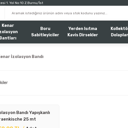
esi 1. Yol No:10 Z.Burnu/İst
Kenar
Boru
Yerden Isıtma
Kollektö
zolasyon
Sabitleyiciler
Kavis Dirsekler
Dolaplar
Bantları
enar İzolasyon Bandı
kiler
olasyon Bandı Yapışkanlı
raenkische 25 mt