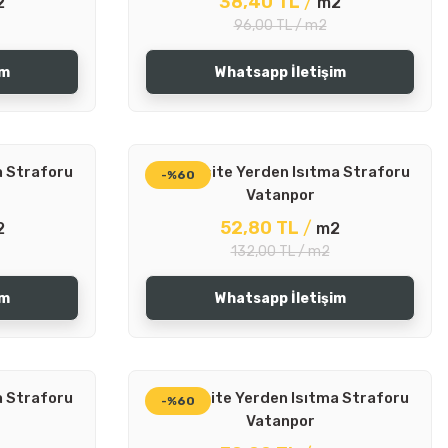
38,40 TL
/
2
m2
96,00 TL / m2
im
Whatsapp İletişim
a Straforu
24 Dansite Yerden Isıtma Straforu
-%60
Vatanpor
52,80 TL
/
2
m2
132,00 TL / m2
im
Whatsapp İletişim
a Straforu
32 Dansite Yerden Isıtma Straforu
-%60
Vatanpor