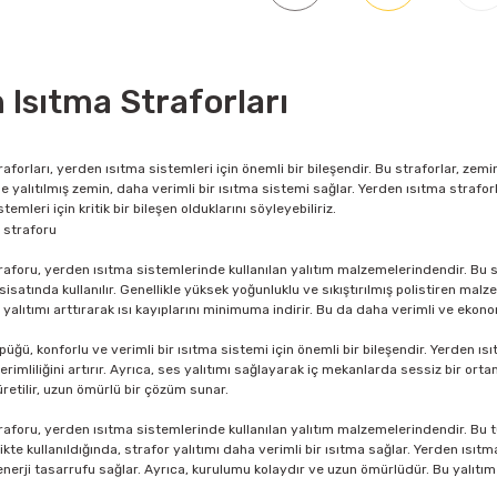
 Isıtma Straforları
aforları, yerden ısıtma sistemleri için önemli bir bileşendir. Bu straforlar, zemini
e yalıtılmış zemin, daha verimli bir ısıtma sistemi sağlar. Yerden ısıtma strafo
emleri için kritik bir bileşen olduklarını söyleyebiliriz.
aforu, yerden ısıtma sistemlerinde kullanılan yalıtım malzemelerindendir. Bu st
isatında kullanılır. Genellikle yüksek yoğunluklu ve sıkıştırılmış polistiren malze
alıtımı arttırarak ısı kayıplarını minimuma indirir. Bu da daha verimli ve ekono
üğü, konforlu ve verimli bir ısıtma sistemi için önemli bir bileşendir. Yerden ısı
 verimliliğini artırır. Ayrıca, ses yalıtımı sağlayarak iç mekanlarda sessiz bir o
etilir, uzun ömürlü bir çözüm sunar.
aforu, yerden ısıtma sistemlerinde kullanılan yalıtım malzemelerindendir. Bu tür
ikte kullanıldığında, strafor yalıtımı daha verimli bir ısıtma sağlar. Yerden ısıtma 
 enerji tasarrufu sağlar. Ayrıca, kurulumu kolaydır ve uzun ömürlüdür. Bu yalıt