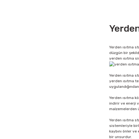
Yerden
Yerden ısıtma str
düzgün bir şekild
yerden ısıtma sist
Yerden ısıtma str
yerden ısıtma tes
uygulandığından y
Yerden ısıtma köp
indirir ve enerji
malzemelerden ür
Yerden ısıtma str
sistemleriyle birl
kaybını önler ve
bir unsurdur.