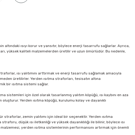
n altındaki ısıyı korur ve yansıtır, böylece enerji tasarrufu sağlarlar. Ayrıca,
rları, yüksek kaliteli malzemelerden üretilir ve uzun ömürlüdür. Bu nedenle,
raforlar, ısı yalıtımını arttırmak ve enerji tasarrufu sağlamak amacıyla
meden üretilirler. Yerden ısıtma straforları, tesisatın altına
mik bir ısıtma sistemi sağlar.
tma sistemleri için özel olarak tasarlanmış yalıtım köpüğü, ısı kaybını en aza
rtam oluşturur. Yerden ısıtma köpüğü, kurulumu kolay ve dayanıklı
 straforlar, zemin yalıtımı için ideal bir seçenektir. Yerden ısıtma
straforu, düşük ısı iletkenliği ve yüksek dayanıklılığı ile bilinir, böylece ısı
ım malzemesi, yerden ısıtma sistemlerinin performansını artırmak için önemli