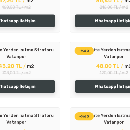
67,20 TL
/
86,40 TL
/
m2
m
168,00 TL / m2
216,00 TL / m2
hatsapp İletişim
Whatsapp İletiş
e Yerden Isıtma Straforu
22 Dansite Yerden Isıtm
-%60
Vatanpor
Vatanpor
43,20 TL
/
48,00 TL
/
m2
m
108,00 TL / m2
120,00 TL / m2
hatsapp İletişim
Whatsapp İletiş
e Yerden Isıtma Straforu
28 Dansite Yerden Isıtm
-%60
Vatanpor
Vatanpor