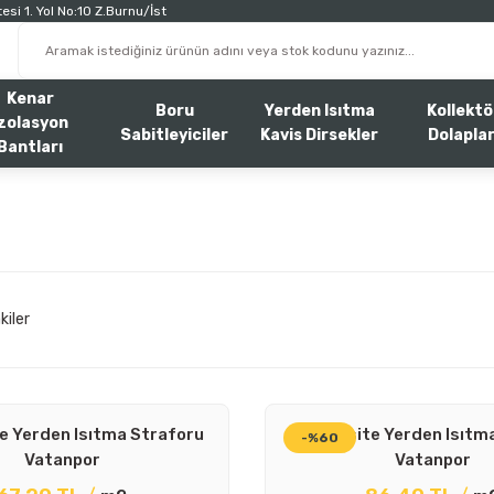
esi 1. Yol No:10 Z.Burnu/İst
Kenar
Boru
Yerden Isıtma
Kollektö
zolasyon
Sabitleyiciler
Kavis Dirsekler
Dolaplar
Bantları
kiler
e Yerden Isıtma Straforu
40 Dansite Yerden Isıtm
-%60
Vatanpor
Vatanpor