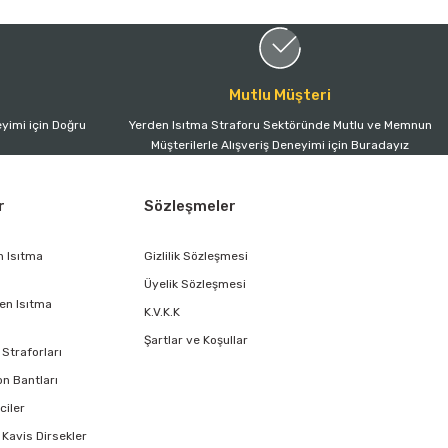
Mutlu Müşteri
yimi için Doğru
Yerden Isıtma Straforu Sektöründe Mutlu ve Memnun
Müşterilerle Alışveriş Deneyimi için Buradayız
r
Sözleşmeler
n Isıtma
Gizlilik Sözleşmesi
Üyelik Sözleşmesi
en Isıtma
K.V.K.K
Şartlar ve Koşullar
Straforları
on Bantları
ciler
 Kavis Dirsekler