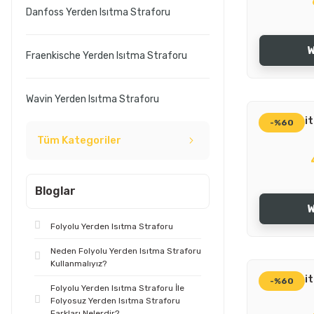
Danfoss Yerden Isıtma Straforu
W
Fraenkische Yerden Isıtma Straforu
Wavin Yerden Isıtma Straforu
20 Dansit
-%60
Tüm Kategoriler
Bloglar
W
Folyolu Yerden Isıtma Straforu
Neden Folyolu Yerden Isıtma Straforu
Kullanmalıyız?
26 Dansit
-%60
Folyolu Yerden Isıtma Straforu İle
Folyosuz Yerden Isıtma Straforu
Farkları Nelerdir?