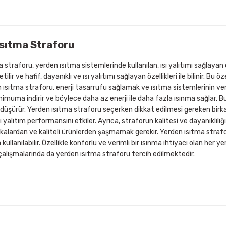
Isıtma Straforu
 straforu, yerden ısıtma sistemlerinde kullanılan, ısı yalıtımı sağlayan ö
tilir ve hafif, dayanıklı ve ısı yalıtımı sağlayan özellikleri ile bilinir. Bu 
n ısıtma straforu, enerji tasarrufu sağlamak ve ısıtma sistemlerinin veriml
inimuma indirir ve böylece daha az enerji ile daha fazla ısınma sağlar.
 düşürür. Yerden ısıtma straforu seçerken dikkat edilmesi gereken birkaç 
ı yalıtım performansını etkiler. Ayrıca, straforun kalitesi ve dayanıklılığ
kalardan ve kaliteli ürünlerden şaşmamak gerekir. Yerden ısıtma strafor
kullanılabilir. Özellikle konforlu ve verimli bir ısınma ihtiyacı olan her ye
alışmalarında da yerden ısıtma straforu tercih edilmektedir.