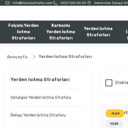
info@folyolustrafor.com
0507 261 00 00
Demirciler Sanayi Sit
Folyolu Yerden
Karbonlu
Yerden Isıtma
Isıtma
Yerden Isıtma
İ
Straforları
Straforları
Straforları
Anasayfa
Yerden Isıtma Straforları
Yerden Isıtma Straforları
Stokta
Vatanpor Yerden Isıtma Straforu
30 Dansit
-%60
Rehau Yerden Isıtma Straforu
YENİ