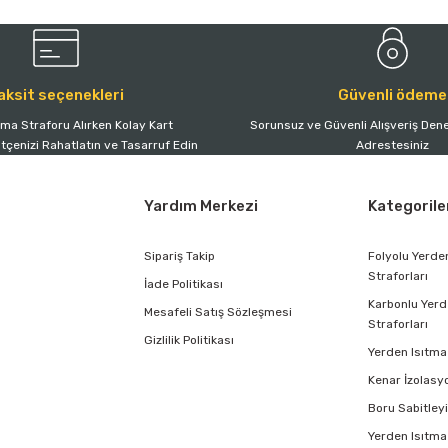
aksit seçenekleri
Güvenli ödeme
tma Straforu Alırken Kolay Kart
Sorunsuz ve Güvenli Alışveriş Dene
ütçenizi Rahatlatın ve Tasarruf Edin
Adrestesiniz
Yardım Merkezi
Kategorile
Sipariş Takip
Folyolu Yerde
Straforları
İade Politikası
Karbonlu Yerd
Mesafeli Satış Sözleşmesi
Straforları
Gizlilik Politikası
Yerden Isıtma 
Kenar İzolasy
Boru Sabitleyi
Yerden Isıtma