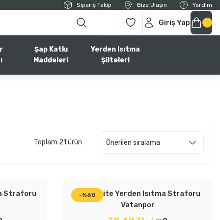
Sipariş Takip
Bize Ulaşın
Yardım
Giriş Yap
r
Şap Katkı
Yerden Isıtma
ı
Maddeleri
Şilteleri
Toplam 21 ürün
a Straforu
18 Dansite Yerden Isıtma Straforu
-%60
Vatanpor