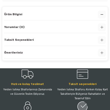
Ürün Bilgisi
Yorumlar (0)
Taksit Seçenekleri
Önerileriniz
Hızlı ve kolay teslimat
Taksit seçenekleri
Yerden Isıtma Straforlarınızı Zamanında
Yerden Isıtma Straforu Alırken Kolay Kart
ve Güvenle Teslim Ediyoruz.
Taksitleriyle Bütçenizi Rahatlatın ve
Tasarruf Edin