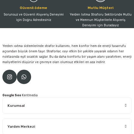
Güvenli ödeme
Mutlu Müşteri
Sorunsuz ve Güvenli Alışveriş Deneyimi
Yerden Isıtma Straforu Sektöründe Mutlu
için Doğru Adrestesiniz
ve Memnun Müşterilerle Alışveriş
Deneyimi için Buradayız
Yerden ısıtma sistemlerinde strafor kullanımı, hem konfor hem de enerji tasarrufu
açısından büyük önem taşır. Straforlar, ısıyı etkin bir şekilde yayarak odanın her
noktasında eşit sıcaklık sağlar. Bu da daha konforlu bir yaşam alanı yaratırken, enerji
maliyetlerini düşürür ve çevreye olan olumsuz etkileri en aza indirir.
Google Seo
Kentmedia
Kurumsal
Yardım Merkezi