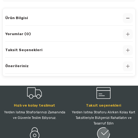
Ürün Bilgisi
Yorumlar (0)
Taksit Seçenekleri
Önerileriniz
Hızlı ve kolay teslimat
Taksit seçenekleri
Yerden Isıtma Straforlarınızı Zamanında
Yerden Isıtma Straforu Alırken Kolay Kart
ve Güvenle Teslim Ediyoruz.
Taksitleriyle Bütçenizi Rahatlatın ve
Tasarruf Edin