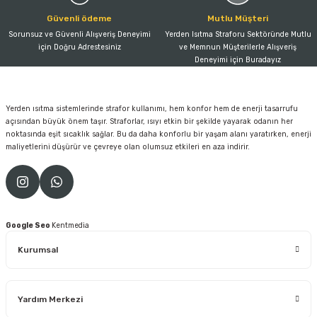
Güvenli ödeme
Mutlu Müşteri
Sorunsuz ve Güvenli Alışveriş Deneyimi
Yerden Isıtma Straforu Sektöründe Mutlu
için Doğru Adrestesiniz
ve Memnun Müşterilerle Alışveriş
Deneyimi için Buradayız
Yerden ısıtma sistemlerinde strafor kullanımı, hem konfor hem de enerji tasarrufu
açısından büyük önem taşır. Straforlar, ısıyı etkin bir şekilde yayarak odanın her
noktasında eşit sıcaklık sağlar. Bu da daha konforlu bir yaşam alanı yaratırken, enerji
maliyetlerini düşürür ve çevreye olan olumsuz etkileri en aza indirir.
Google Seo
Kentmedia
Kurumsal
Yardım Merkezi