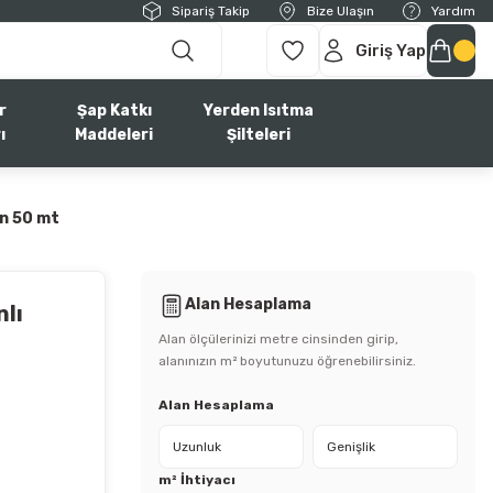
Sipariş Takip
Bize Ulaşın
Yardım
Giriş Yap
r
Şap Katkı
Yerden Isıtma
ı
Maddeleri
Şilteleri
in 50 mt
Alan Hesaplama
nlı
Alan ölçülerinizi metre cinsinden girip,
alanınızın m² boyutunuzu öğrenebilirsiniz.
Alan Hesaplama
m² İhtiyacı