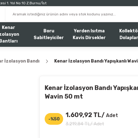
esi 1. Yol No:10 Z.Burnu/İst
Kenar
Boru
Yerden Isıtma
Kollektö
zolasyon
Sabitleyiciler
Kavis Dirsekler
Dolaplar
Bantları
r İzolasyon Bandı
Kenar İzolasyon Bandı Yapışkanlı Wav
Kenar İzolasyon Bandı Yapışka
Wavin 50 mt
1.609,92 TL/
Adet
-%50
3.219,84 TL/ Adet