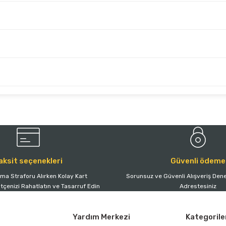
aksit seçenekleri
Güvenli ödeme
tma Straforu Alırken Kolay Kart
Sorunsuz ve Güvenli Alışveriş Dene
ütçenizi Rahatlatın ve Tasarruf Edin
Adrestesiniz
Yardım Merkezi
Kategorile