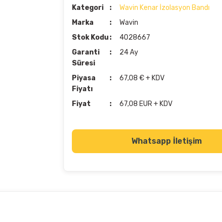
Kategori
Wavin Kenar İzolasyon Bandı
Marka
Wavin
Stok Kodu
4028667
Garanti
24 Ay
Süresi
Piyasa
67,08 € + KDV
Fiyatı
Fiyat
67,08 EUR + KDV
Whatsapp İletişim