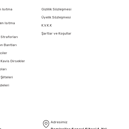
n Isıtma
Gizlilik Sözleşmesi
Üyelik Sözleşmesi
en Isıtma
K.V.K.K
Şartlar ve Koşullar
Straforları
on Bantları
ciler
 Kavis Dirsekler
pları
Şilteleri
deleri
Adresimiz