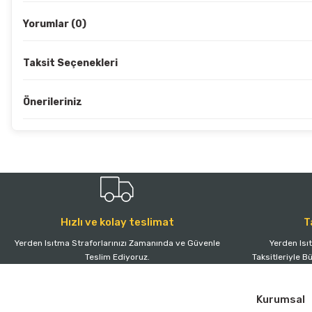
Yorumlar (0)
Taksit Seçenekleri
Önerileriniz
Hızlı ve kolay teslimat
T
Yerden Isıtma Straforlarınızı Zamanında ve Güvenle
Yerden Isı
Teslim Ediyoruz.
Taksitleriyle B
Kurumsal