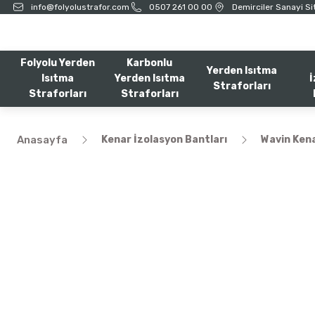
info@folyolustrafor.com
0507 261 00 00
Demirciler Sanayi Sit
Folyolu Yerden
Karbonlu
Yerden Isıtma
Isıtma
Yerden Isıtma
İ
Straforları
Straforları
Straforları
Anasayfa
Kenar İzolasyon Bantları
Wavin Kena