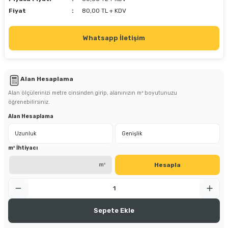
Fiyat
80,00 TL + KDV
Whatsapp İletişim
Alan Hesaplama
Alan ölçülerinizi metre cinsinden girip, alanınızın m² boyutunuzu
öğrenebilirsiniz.
Alan Hesaplama
m² İhtiyacı
Hesapla
m²
Sepete Ekle