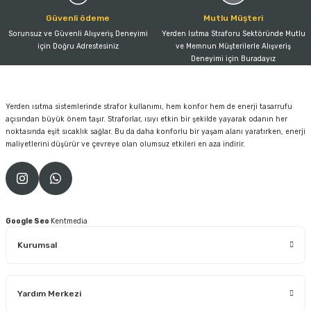
Güvenli ödeme
Mutlu Müşteri
Sorunsuz ve Güvenli Alışveriş Deneyimi
Yerden Isıtma Straforu Sektöründe Mutlu
için Doğru Adrestesiniz
ve Memnun Müşterilerle Alışveriş
Deneyimi için Buradayız
Yerden ısıtma sistemlerinde strafor kullanımı, hem konfor hem de enerji tasarrufu
açısından büyük önem taşır. Straforlar, ısıyı etkin bir şekilde yayarak odanın her
noktasında eşit sıcaklık sağlar. Bu da daha konforlu bir yaşam alanı yaratırken, enerji
maliyetlerini düşürür ve çevreye olan olumsuz etkileri en aza indirir.
Google Seo
Kentmedia
Kurumsal
Yardım Merkezi