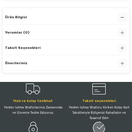
Ürün Bilgisi
Yorumlar (0)
Taksit Seçenekleri
Önerileriniz
Hızlı ve kolay teslimat
Taksit seçenekleri
Yerden Isıtma Straforlarınızı Zamanında
Yerden Isıtma Straforu Alırken Kolay Kart
ve Güvenle Teslim Ediyoruz.
Taksitleriyle Bütçenizi Rahatlatın ve
Tasarruf Edin