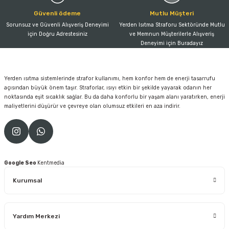
Güvenli ödeme
Mutlu Müşteri
Sorunsuz ve Güvenli Alışveriş Deneyimi
Yerden Isıtma Straforu Sektöründe Mutlu
için Doğru Adrestesiniz
ve Memnun Müşterilerle Alışveriş
Deneyimi için Buradayız
Yerden ısıtma sistemlerinde strafor kullanımı, hem konfor hem de enerji tasarrufu
açısından büyük önem taşır. Straforlar, ısıyı etkin bir şekilde yayarak odanın her
noktasında eşit sıcaklık sağlar. Bu da daha konforlu bir yaşam alanı yaratırken, enerji
maliyetlerini düşürür ve çevreye olan olumsuz etkileri en aza indirir.
Google Seo
Kentmedia
Kurumsal
Yardım Merkezi