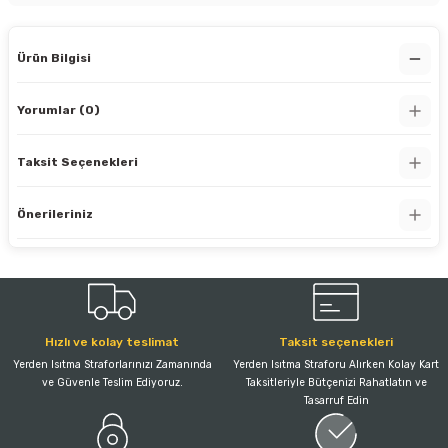
Ürün Bilgisi
Yorumlar (0)
Taksit Seçenekleri
Önerileriniz
Hızlı ve kolay teslimat
Taksit seçenekleri
Yerden Isıtma Straforlarınızı Zamanında
Yerden Isıtma Straforu Alırken Kolay Kart
ve Güvenle Teslim Ediyoruz.
Taksitleriyle Bütçenizi Rahatlatın ve
Tasarruf Edin