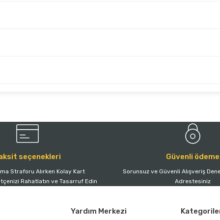
aksit seçenekleri
Güvenli ödeme
tma Straforu Alırken Kolay Kart
Sorunsuz ve Güvenli Alışveriş Dene
ütçenizi Rahatlatın ve Tasarruf Edin
Adrestesiniz
Yardım Merkezi
Kategorile