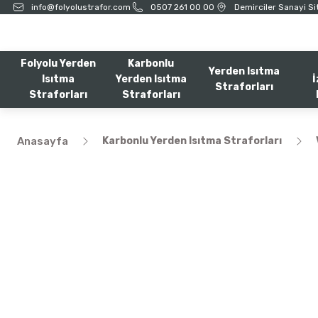
info@folyolustrafor.com
0507 261 00 00
Demirciler Sanayi Sit
Folyolu Yerden
Karbonlu
Yerden Isıtma
Isıtma
Yerden Isıtma
İ
Straforları
Straforları
Straforları
Anasayfa
Karbonlu Yerden Isıtma Straforları