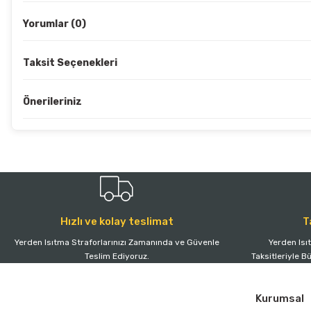
Yorumlar (0)
Taksit Seçenekleri
Önerileriniz
Hızlı ve kolay teslimat
T
Yerden Isıtma Straforlarınızı Zamanında ve Güvenle
Yerden Isı
Teslim Ediyoruz.
Taksitleriyle B
Kurumsal