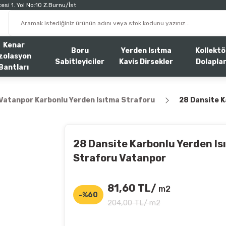
esi 1. Yol No:10 Z.Burnu/İst
Kenar
Boru
Yerden Isıtma
Kollektö
zolasyon
Sabitleyiciler
Kavis Dirsekler
Dolaplar
Bantları
Vatanpor Karbonlu Yerden Isıtma Straforu
28 Dansite K
28 Dansite Karbonlu Yerden Is
Straforu Vatanpor
81,60 TL/
m2
-%60
204,00 TL/ m2