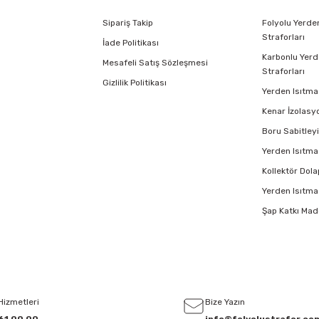
Sipariş Takip
Folyolu Yerde
Straforları
İade Politikası
Karbonlu Yerd
Mesafeli Satış Sözleşmesi
Straforları
Gizlilik Politikası
Yerden Isıtma 
Kenar İzolasy
Boru Sabitleyi
Yerden Isıtma
Kollektör Dola
Yerden Isıtma 
Şap Katkı Mad
Hizmetleri
Bize Yazın