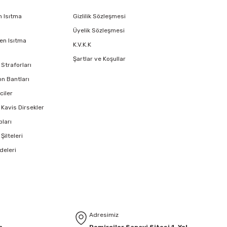
n Isıtma
Gizlilik Sözleşmesi
Üyelik Sözleşmesi
en Isıtma
K.V.K.K
Şartlar ve Koşullar
Straforları
on Bantları
ciler
 Kavis Dirsekler
pları
Şilteleri
deleri
Adresimiz