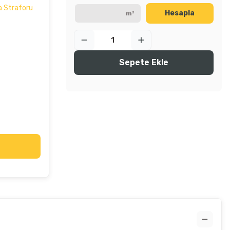
a Straforu
Hesapla
m²
Sepete Ekle