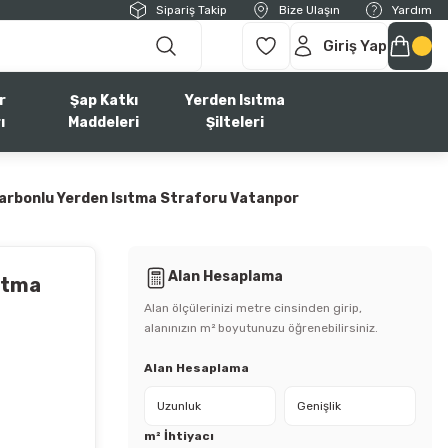
Sipariş Takip
Bize Ulaşın
Yardım
Giriş Yap
r
Şap Katkı
Yerden Isıtma
ı
Maddeleri
Şilteleri
arbonlu Yerden Isıtma Straforu Vatanpor
Alan Hesaplama
ıtma
Alan ölçülerinizi metre cinsinden girip,
alanınızın m² boyutunuzu öğrenebilirsiniz.
Alan Hesaplama
m² İhtiyacı