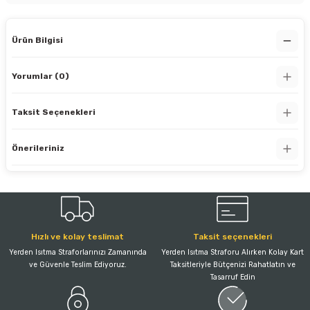
Ürün Bilgisi
Yorumlar (0)
Taksit Seçenekleri
Önerileriniz
Hızlı ve kolay teslimat
Taksit seçenekleri
Yerden Isıtma Straforlarınızı Zamanında
Yerden Isıtma Straforu Alırken Kolay Kart
ve Güvenle Teslim Ediyoruz.
Taksitleriyle Bütçenizi Rahatlatın ve
Tasarruf Edin