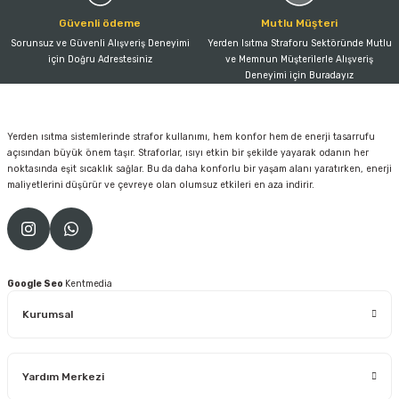
Güvenli ödeme
Mutlu Müşteri
Sorunsuz ve Güvenli Alışveriş Deneyimi
Yerden Isıtma Straforu Sektöründe Mutlu
için Doğru Adrestesiniz
ve Memnun Müşterilerle Alışveriş
Deneyimi için Buradayız
Yerden ısıtma sistemlerinde strafor kullanımı, hem konfor hem de enerji tasarrufu
açısından büyük önem taşır. Straforlar, ısıyı etkin bir şekilde yayarak odanın her
noktasında eşit sıcaklık sağlar. Bu da daha konforlu bir yaşam alanı yaratırken, enerji
maliyetlerini düşürür ve çevreye olan olumsuz etkileri en aza indirir.
Google Seo
Kentmedia
Kurumsal
Yardım Merkezi