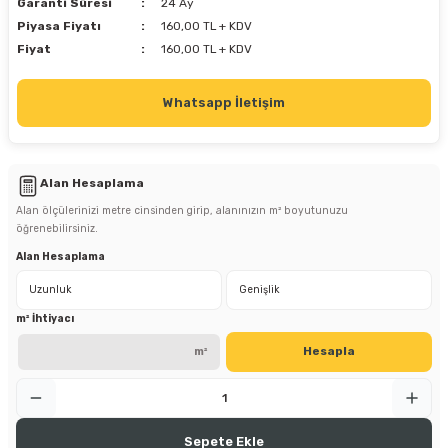
Garanti Süresi
24 Ay
Piyasa Fiyatı
160,00 TL + KDV
Fiyat
160,00 TL + KDV
Whatsapp İletişim
Alan Hesaplama
Alan ölçülerinizi metre cinsinden girip, alanınızın m² boyutunuzu
öğrenebilirsiniz.
Alan Hesaplama
m² İhtiyacı
Hesapla
m²
Sepete Ekle