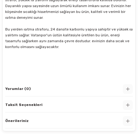
strafor, yüksek ısı yalıtımı sağlayarak enerji tasarrufuna katkıda bulunur.
Dayanıklı yapısı sayesinde uzun ömürlü kullanım imkanı sunar. Evinizin her
köşesinde sıcaklığı hissetmenizi sağlayan bu ürün, kaliteli ve verimli bir
ısıtma deneyimi sunar.
Bu yerden ısıtma straforu, 24 dansite karbonlu yapıya sahiptir ve yüksek ısı
yalıtımı sağlar. Vatanpor'un üstün kalitesiyle üretilen bu ürün, enerji
tasarrufu sağlarken aynı zamanda çevre dostudur. evinizin daha sıcak ve
konforlu olmasını sağlayacaktır.
Yorumlar (0)
Taksit Seçenekleri
Önerileriniz