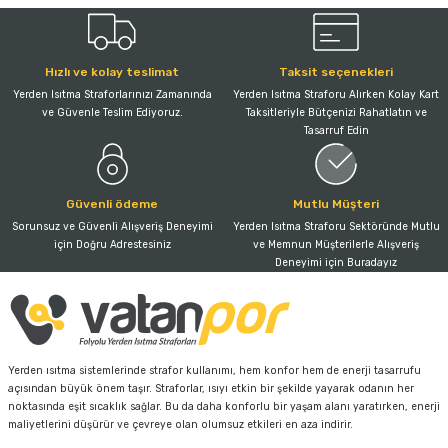
Hızlı ve kolay teslimat
Taksit seçenekleri
Yerden Isıtma Straforlarınızı Zamanında
Yerden Isıtma Straforu Alırken Kolay Kart
ve Güvenle Teslim Ediyoruz.
Taksitleriyle Bütçenizi Rahatlatın ve
Tasarruf Edin
Güvenli ödeme
Mutlu Müşteri
Sorunsuz ve Güvenli Alışveriş Deneyimi
Yerden Isıtma Straforu Sektöründe Mutlu
için Doğru Adrestesiniz
ve Memnun Müşterilerle Alışveriş
Deneyimi için Buradayız
Yerden ısıtma sistemlerinde strafor kullanımı, hem konfor hem de enerji tasarrufu
açısından büyük önem taşır. Straforlar, ısıyı etkin bir şekilde yayarak odanın her
noktasında eşit sıcaklık sağlar. Bu da daha konforlu bir yaşam alanı yaratırken, enerji
maliyetlerini düşürür ve çevreye olan olumsuz etkileri en aza indirir.